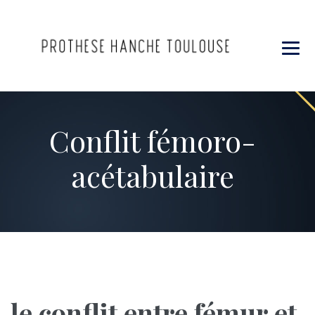
Conflit fémoro-
acétabulaire
le conflit entre fémur et